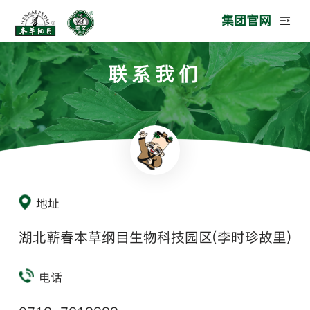
集团官网
联系我们
地址
湖北蕲春本草纲目生物科技园区(李时珍故里)
电话