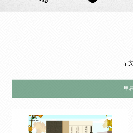
早
甲辰年