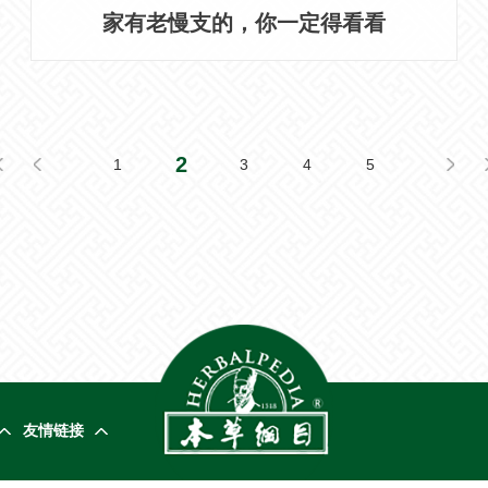
家有老慢支的，你一定得看看
2
1
3
4
5
友情链接