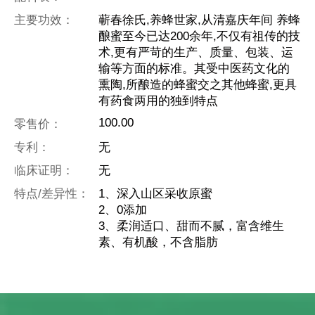
主要功效：
蕲春徐氏,养蜂世家,从清嘉庆年间 养蜂
酿蜜至今已达200余年,不仅有祖传的技
术,更有严苛的生产、质量、包装、运
输等方面的标准。其受中医药文化的
熏陶,所酿造的蜂蜜交之其他蜂蜜,更具
有药食两用的独到特点
100.00
零售价：
专利：
无
临床证明：
无
特点/差异性：
1、深入山区采收原蜜
2、0添加
3、柔润适口、甜而不腻，富含维生
素、有机酸，不含脂肪