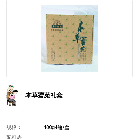
本草蜜苑礼盒
规格：
400g4瓶/盒
配料表：