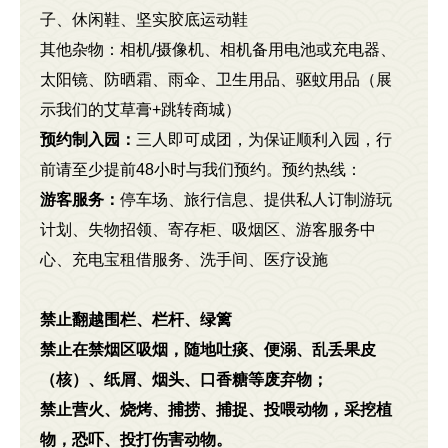
子、休闲鞋、坚实胶底运动鞋
其他杂物：相机/摄像机、相机备用电池或充电器、
太阳镜、防晒霜、雨伞、卫生用品、驱蚊用品（展
示我们的艾草膏+跳转商城）
预约制入园：
三人即可成团，为保证顺利入园，行
前请至少提前48小时与我们预约。预约热线：
游客服务：
停车场、旅行信息、提供私人订制游玩
计划、失物招领、寄存柜、吸烟区、游客服务中
心、充电宝租借服务、洗手间、医疗设施
禁止翻越围栏、栏杆、绿篱
禁止在禁烟区吸烟，随地吐痰、便溺、乱丢果皮
（核）、纸屑、烟头、口香糖等废弃物；
禁止营火、烧烤、捕捞、捕捉、投喂动物，采挖植
物，恐吓、投打伤害动物。