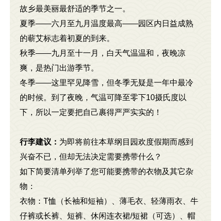
故乡最美丽最舒适的季节之一。
夏季——六月至九月温度最高——园区内日益成熟
的蕲艾标志着初夏的到来。
秋季——九月至十一月，白天气温温和，夜晚凉
爽，是热门出游季节。
冬季——这里罕见降雪，但冬季无疑是一年中最冷
的时候。到了夜晚，气温可降至零下10摄氏度以
下，所以一定要把自己裹得严严实实的！
行李建议：
为即将前往本草纲目园欢度假期而感到
兴奋不已，但却无法决定需要携带什么？
如下简要清单列举了您可能要携带的衣物及其它杂
物：
衣物：T恤（长袖和短袖）、薄毛衣、轻薄雨衣、牛
仔裤或长裤、短裤、休闲连衣裙/短裙（可选）、帽