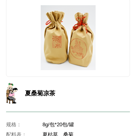
夏桑菊凉茶
规格：
8g/包*20包/罐
配料表：
夏枯草、桑菊